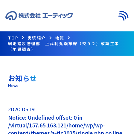
メニ
TOP
実績紹介
地質
網走建設管理部 上武利丸瀬布線（交９２）改築工事
（地質調査）
お知らせ
News
2020.05.19
Notice: Undefined offset: 0 in
/virtual/157.65.163.121/home/wp/wp-
content/themes/a-tic2025/single.php on line