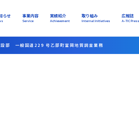
知らせ
事業内容
実績紹介
取り組み
広報誌
ws
Service
Achievement
Internal Initiatives
A-TIC Pres
設部 一般国道229 号乙部町富岡地質調査業務