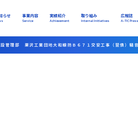
知らせ
事業内容
実績紹介
取り組み
広報誌
ws
Service
Achievement
Internal Initiatives
A-TIC Pres
建設管理部 栗沢工業団地大和線防Ｂ６７１交安工事（翌債）騒