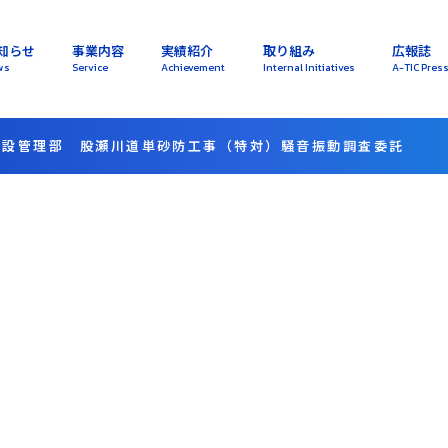
知らせ
事業内容
実績紹介
取り組み
広報誌
ws
Service
Achievement
Internal Initiatives
A-TIC Pres
建設管理部 股瀬川道単砂防工事（特対）騒音振動調査委託