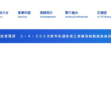
知らせ
事業内容
実績紹介
取り組み
広報誌
ws
Service
Achievement
Internal Initiatives
A-TIC Pres
建設管理部 ３・４・３０２大野市街通改良工事騒音振動調査委