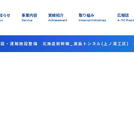
知らせ
事業内容
実績紹介
取り組み
広報誌
ws
Service
Achievement
Internal Initiatives
A-TIC Pres
建設・運輸施設整備 北海道新幹線_渡島トンネル(上ノ湯工区)