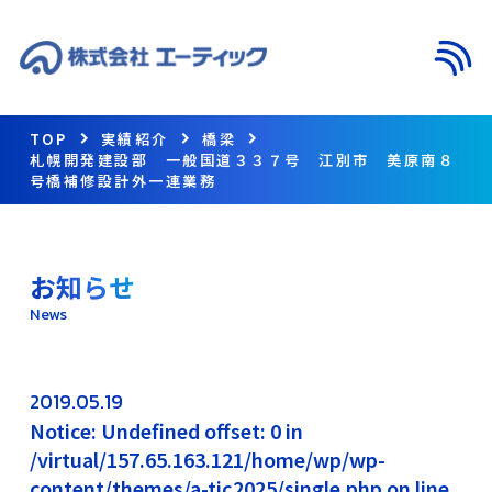
メニ
TOP
実績紹介
橋梁
札幌開発建設部 一般国道３３７号 江別市 美原南８
号橋補修設計外一連業務
お知らせ
News
2019.05.19
Notice: Undefined offset: 0 in
/virtual/157.65.163.121/home/wp/wp-
content/themes/a-tic2025/single.php on line