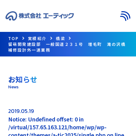
メニ
TOP
実績紹介
橋梁
留萌開発建設部 一般国道２３１号 増毛町 滝の沢橋
補修設計外一連業務
お知らせ
News
2019.05.19
Notice: Undefined offset: 0 in
/virtual/157.65.163.121/home/wp/wp-
content/themes/a-tic2025/single.php on line