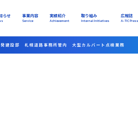
知らせ
事業内容
実績紹介
取り組み
広報誌
ws
Service
Achievement
Internal Initiatives
A-TIC Pres
開発建設部 札幌道路事務所管内 大型カルバート点検業務