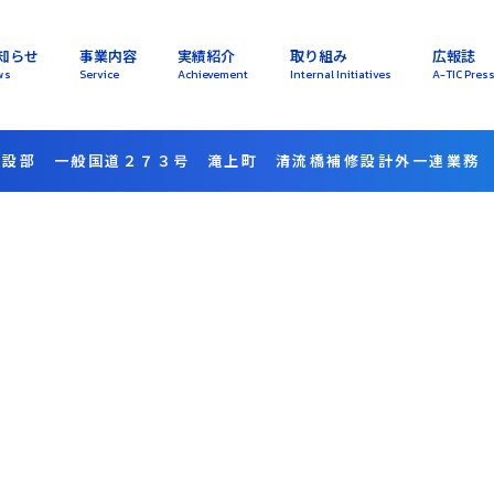
知らせ
事業内容
実績紹介
取り組み
広報誌
ws
Service
Achievement
Internal Initiatives
A-TIC Pres
建設部 一般国道２７３号 滝上町 清流橋補修設計外一連業務