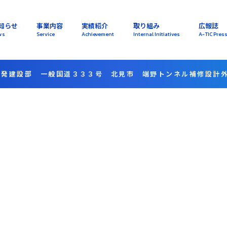
知らせ
事業内容
実績紹介
取り組み
広報誌
ws
Service
Achievement
Internal Initiatives
A-TIC Pres
開発建設部 一般国道３３３号 北見市 端野トンネル補修設計