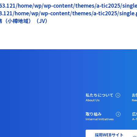
5.163.121/home/wp/wp-content/themes/a-tic2025/single.
163.121/home/wp/wp-content/themes/a-tic2025/single.p
（小樽地域）（JV）
私たちについて
お
About Us
Ne
取り組み
広
Internal Initiatives
A-T
採用WEBサイト