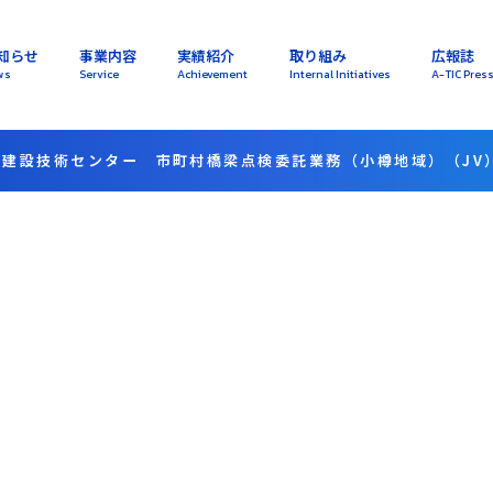
知らせ
事業内容
実績紹介
取り組み
広報誌
ws
Service
Achievement
Internal Initiatives
A-TIC Pres
道建設技術センター 市町村橋梁点検委託業務（小樽地域）（JV