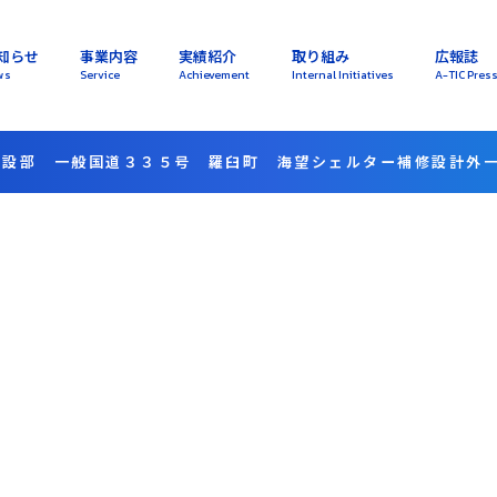
知らせ
事業内容
実績紹介
取り組み
広報誌
ws
Service
Achievement
Internal Initiatives
A-TIC Pres
建設部 一般国道３３５号 羅臼町 海望シェルター補修設計外