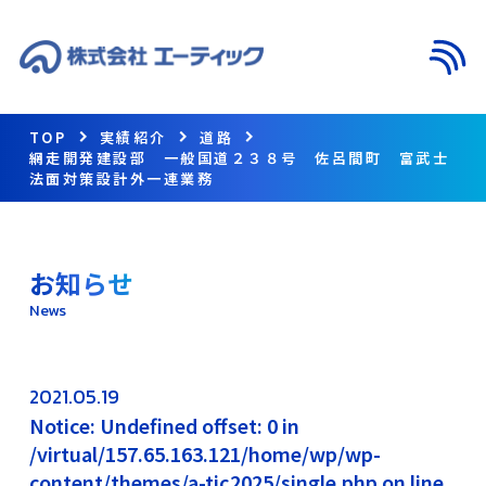
メニ
TOP
実績紹介
道路
網走開発建設部 一般国道２３８号 佐呂間町 富武士
法面対策設計外一連業務
お知らせ
News
2021.05.19
Notice: Undefined offset: 0 in
/virtual/157.65.163.121/home/wp/wp-
content/themes/a-tic2025/single.php on line