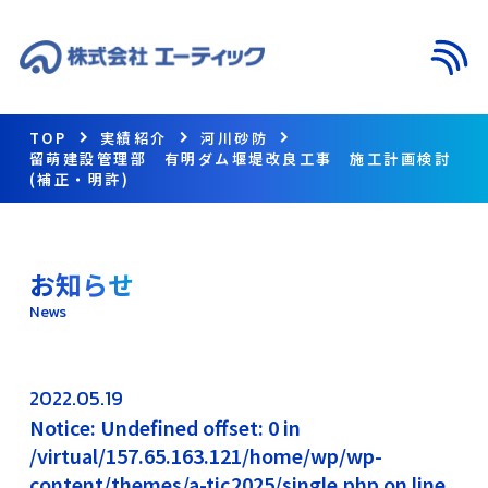
メニ
TOP
実績紹介
河川砂防
留萌建設管理部 有明ダム堰堤改良工事 施工計画検討
(補正・明許)
お知らせ
News
2022.05.19
Notice: Undefined offset: 0 in
/virtual/157.65.163.121/home/wp/wp-
content/themes/a-tic2025/single.php on line