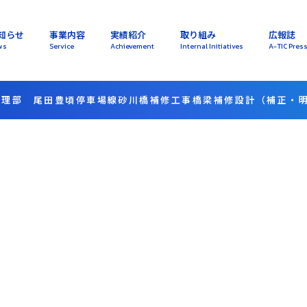
知らせ
事業内容
実績紹介
取り組み
広報誌
ws
Service
Achievement
Internal Initiatives
A-TIC Pres
管理部 尾田豊頃停車場線砂川橋補修工事橋梁補修設計（補正・