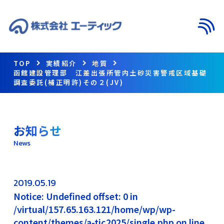
メニ
TOP
実績紹介
地質
函館建設管理部 江差出張所管内土砂災害警戒区域基礎
調査委託(補正明許)その２(JV)
お知らせ
News
2019.05.19
Notice: Undefined offset: 0 in
/virtual/157.65.163.121/home/wp/wp-
content/themes/a-tic2025/single.php on line