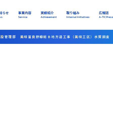
知らせ
事業内容
実績紹介
取り組み
広報誌
ws
Service
Achievement
Internal Initiatives
A-TIC Pres
建設管理部 美唄富良野線総Ｂ地方道工事（美唄工区）水質調査