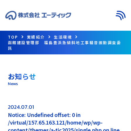
メニ
TOP
実績紹介
生活環境
函館建設管理部 福島豊浜急傾斜地工事騒音振動調査委
託
お知らせ
News
2024.07.01
Notice: Undefined offset: 0 in
/virtual/157.65.163.121/home/wp/wp-
content/themes/a-tic2025/single.php on line