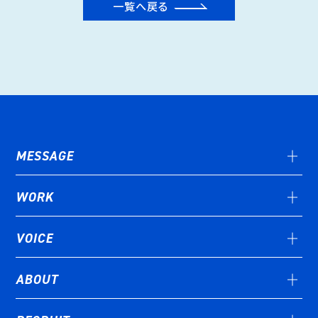
一覧へ戻る
MESSAGE
WORK
VOICE
ABOUT
STORY#01
STORY#02