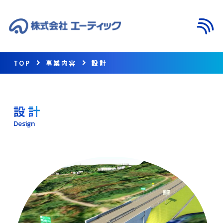
メニ
TOP
事業内容
設計
設 計
Design