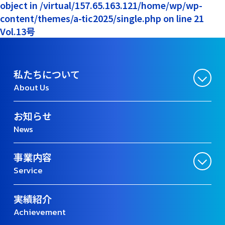
object in /virtual/157.65.163.121/home/wp/wp-
content/themes/a-tic2025/single.php on line 21
Vol.13号
私たちについて
About Us
お知らせ
News
事業内容
Service
実績紹介
Achievement