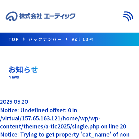
メニ
TOP
バックナンバー
Vol.13号
お知らせ
News
2025.05.20
Notice: Undefined offset: 0 in
/virtual/157.65.163.121/home/wp/wp-
content/themes/a-tic2025/single.php on line 20
Notice: Trying to get property 'cat_name' of non-