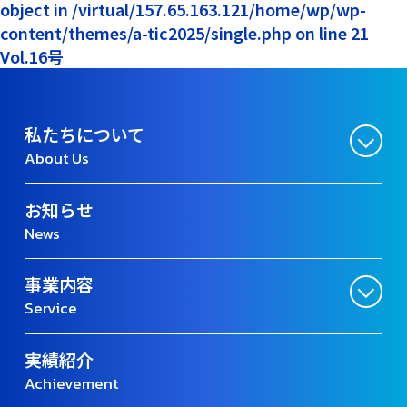
object in /virtual/157.65.163.121/home/wp/wp-
content/themes/a-tic2025/single.php on line 21
Vol.16号
私たちについて
About Us
お知らせ
News
事業内容
Service
実績紹介
Achievement