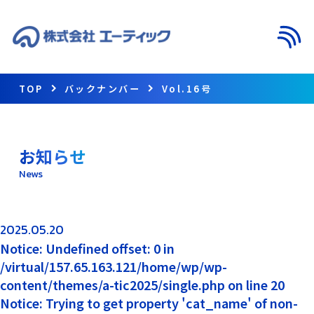
メニ
TOP
バックナンバー
Vol.16号
お知らせ
News
2025.05.20
Notice: Undefined offset: 0 in
/virtual/157.65.163.121/home/wp/wp-
content/themes/a-tic2025/single.php on line 20
Notice: Trying to get property 'cat_name' of non-