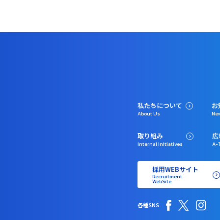
私たちについて
お
About Us
Ne
取り組み
広
Internal Initiatives
A-T
採用WEBサイト
Recruitment
WebSite
各種SNS