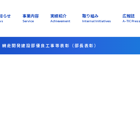
知らせ
事業内容
実績紹介
取り組み
広報誌
ws
Service
Achievement
Internal Initiatives
A-TIC Pres
 網走開発建設部優良工事等表彰（部長表彰）