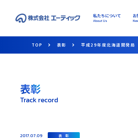
私たちについて
お
About Us
Ne
TOP
表彰
平成29年度北海道開発局
表彰
Track record
2017.07.09
表 彰