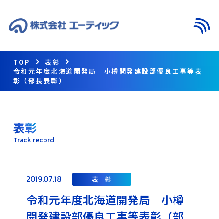
メニ
TOP
表彰
令和元年度北海道開発局 小樽開発建設部優良工事等表
彰（部長表彰）
表彰
Track record
2019.07.18
表 彰
令和元年度北海道開発局 小樽
開発建設部優良工事等表彰（部