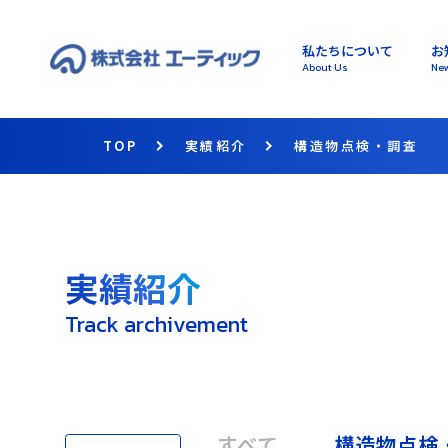
私たちについて
お
About Us
Ne
TOP
実績紹介
構造物点検・調査
実績紹介
Track archivement
すべて
構造物点検