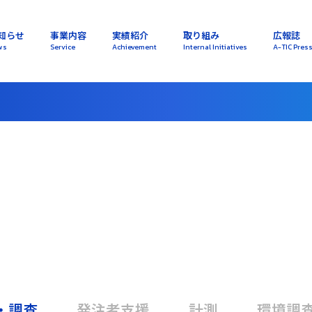
知らせ
事業内容
実績紹介
取り組み
広報誌
ws
Service
Achievement
Internal Initiatives
A-TIC Pres
・調査
発注者支援
計測
環境調