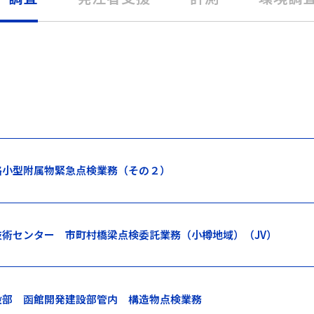
路小型附属物緊急点検業務（その２）
技術センター 市町村橋梁点検委託業務（小樽地域）（JV）
設部 函館開発建設部管内 構造物点検業務