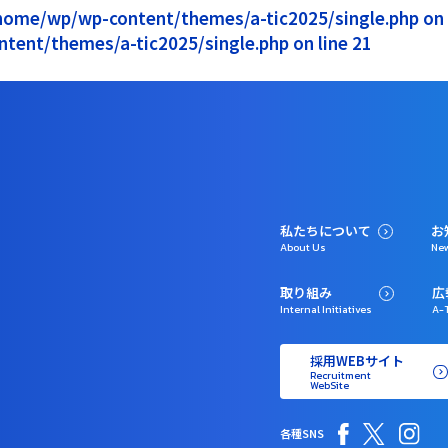
1/home/wp/wp-content/themes/a-tic2025/single.php on l
ntent/themes/a-tic2025/single.php on line 21
私たちについて
お
About Us
Ne
取り組み
広
Internal Initiatives
A-T
採用WEBサイト
Recruitment
WebSite
各種SNS