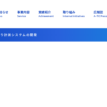
知らせ
事業内容
実績紹介
取り組み
広報誌
ws
Service
Achievement
Internal Initiatives
A-TIC Pres
曲り計測システムの開発