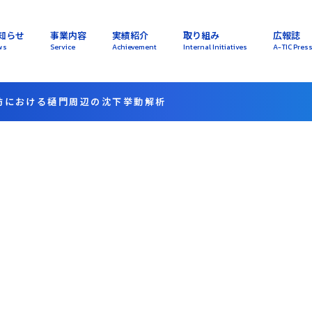
知らせ
事業内容
実績紹介
取り組み
広報誌
ws
Service
Achievement
Internal Initiatives
A-TIC Pres
防における樋門周辺の沈下挙動解析