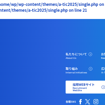
1/home/wp/wp-content/themes/a-tic2025/single.php on l
ntent/themes/a-tic2025/single.php on line 21
私たちについて
お
About Us
Ne
取り組み
広
Internal Initiatives
A-T
採用WEBサイト
Recruitment
WebSite
各種SNS