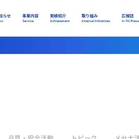
知らせ
事業内容
実績紹介
取り組み
広報誌
ws
Service
Achievement
Internal Initiatives
A-TIC Pres
品質・安全活動
トピック
メセナ